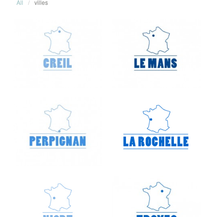
All
/
villes